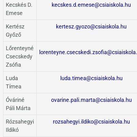
Kecskés D.
kecskes.d.emese@csiaiskola.hu
Emese
Kertész
kertesz.gyozo@csiaiskola.hu
Győző
Lőrenteyné
lorenteyne.csecskedi.zsofia@csiaiskola
Csecskedy
Zsófia
Luda
luda.timea@csiaiskola.hu
Tímea
Óváriné
ovarine.pali.marta@csiaiskola.hu
Páli Márta
Rózsahegyi
rozsahegyi.ildiko@csiaiskola.hu
Ildikó