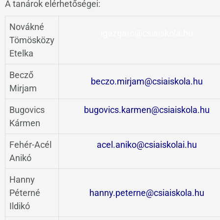
A tanárok elérhetőségei:
Novákné
igazgato@csiaiskola.hu
Tömösközy
Etelka
Becző
beczo.mirjam@csiaiskola.hu
Mirjam
Bugovics
bugovics.karmen@csiaiskola.hu
Kármen
Fehér-Acél
acel.aniko@csiaiskolai.hu
Anikó
Hanny
Péterné
hanny.peterne@csiaiskola.hu
Ildikó