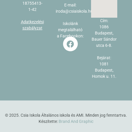
18755413-
E-mail:
1-42
iroda@csiaiskola.hu
Cím:
Adatkezelési
Iskolánk
1086
szabályzat
megtalálható
Budapest,
a Facebookon:
Bauer Sándor
utca 6-8.
Bejárat:
1081
Budapest,
Homok u. 11.
© 2025. Csia Iskola Általános iskola és AMI. Minden jog fenntartva.
Készítette:
Brand
And
Graphic