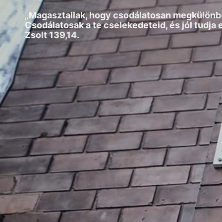
„Magasztallak, hogy csodálatosan megkülön
Csodálatosak a te cselekedeteid, és jól tudja e
Zsolt 139,14.