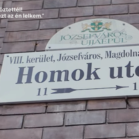
böztettél!
zt az én lelkem.”