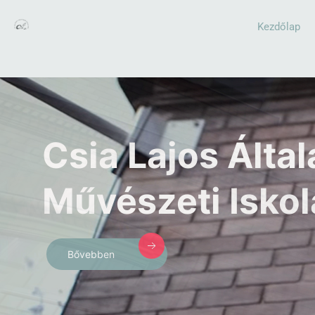
Kezdőlap
Csia Lajos Álta
Művészeti Iskol
Bővebben